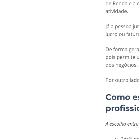
de Renda e a c
atividade.
Já a pessoa ju
lucro ou fatu
De forma geral
pois permite
dos negócios
Por outro lado
Como es
profissi
A escolha entre
Perfil p