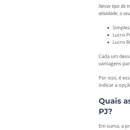
Nesse tipo de t
atividade, o se
Simples
Lucro P
Lucro R
Cada um desse
vantagens para
Por isso, é es
indicar a opçã
Quais a
PJ?
Em suma, a pri