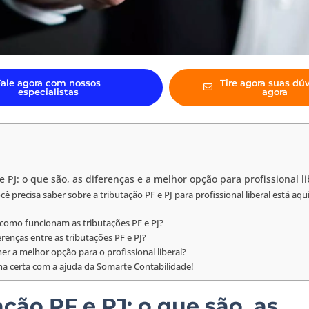
Fale agora com nossos
Tire agora suas dú
especialistas
agora
e PJ: o que são, as diferenças e a melhor opção para profissional li
ê precisa saber sobre a tributação PF e PJ para profissional liberal está aqui
 como funcionam as tributações PF e PJ?
erenças entre as tributações PF e PJ?
r a melhor opção para o profissional liberal?
ha certa com a ajuda da Somarte Contabilidade!
ação PF e PJ: o que são, as