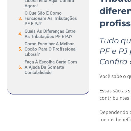
Liberal Está Aqui. Confira
Agora!
difere
O Que São E Como
Funcionam As Tributações
profiss
PF E PJ?
Quais As Diferenças Entre
As Tributações PF E PJ?
Tudo qu
Como Escolher A Melhor
PF e PJ 
Opção Para O Profissional
Liberal?
Confira
Faça A Escolha Certa Com
A Ajuda Da Somarte
Contabilidade!
Você sabe o qu
Essas são as s
contribuintes 
Dependendo da
menos benefíc