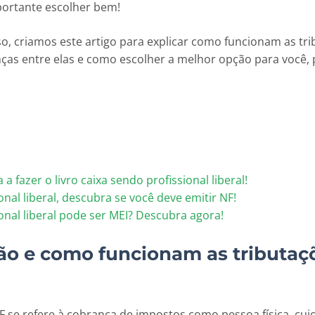
mportante escolher bem!
o, criamos este artigo para explicar como funcionam as tr
enças entre elas e como escolher a melhor opção para você, 
a fazer o livro caixa sendo profissional liberal!
onal liberal, descubra se você deve emitir NF!
ional liberal pode ser MEI? Descubra agora!
ão e como funcionam as tributaç
F se refere à cobrança de impostos como pessoa física, cujo