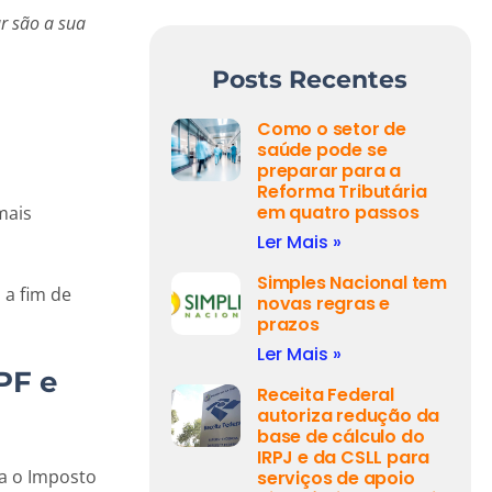
ar são a sua
Posts Recentes
Como o setor de
saúde pode se
preparar para a
Reforma Tributária
em quatro passos
mais
Ler Mais »
Simples Nacional tem
 a fim de
novas regras e
prazos
Ler Mais »
PF e
Receita Federal
autoriza redução da
base de cálculo do
IRPJ e da CSLL para
ga o Imposto
serviços de apoio