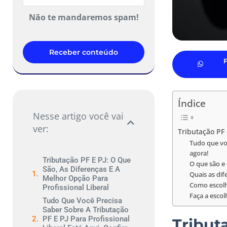
Não te mandaremos spam!
Receber conteúdo
Índice
Nesse artigo você vai
ver:
Tributação PF 
Tudo que voc
agora!
Tributação PF E PJ: O Que
O que são e
São, As Diferenças E A
Quais as dif
Melhor Opção Para
Como escolhe
Profissional Liberal
Faça a escol
Tudo Que Você Precisa
Saber Sobre A Tributação
PF E PJ Para Profissional
Tribut