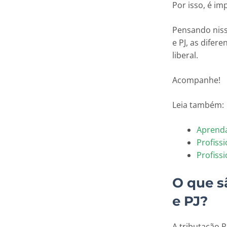
Por isso, é i
Pensando niss
e PJ, as difer
liberal.
Acompanhe!
Leia também:
Aprenda 
Profissi
Profiss
O que s
e PJ?
A tributação P