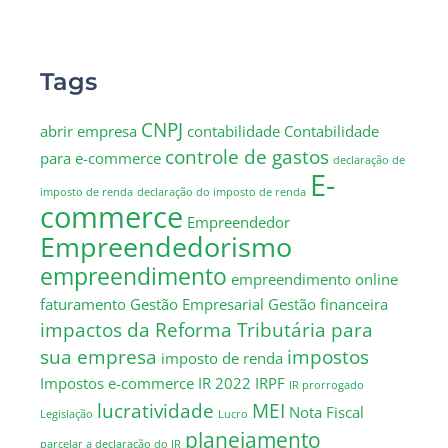
Tags
CNPJ
abrir empresa
contabilidade
Contabilidade
controle de gastos
para e-commerce
declaração de
E-
imposto de renda
declaração do imposto de renda
commerce
Empreendedor
Empreendedorismo
empreendimento
empreendimento online
faturamento
Gestão Empresarial
Gestão financeira
impactos da Reforma Tributária para
sua empresa
impostos
imposto de renda
Impostos e-commerce
IR 2022
IRPF
IR prorrogado
lucratividade
MEI
Nota Fiscal
Legislação
Lucro
planejamento
parcelar a declaração do IR