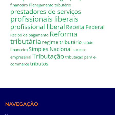
financeiro
Planejamento tributário
prestadores de serviços
profissionais liberais
profissional liberal
Receita Federal
Reforma
Recibo de pagamento
tributária
regime tributário
saúde
Simples Nacional
financeira
sucesso
Tributação
empresarial
tributação para e-
tributos
commerce
NAVEGAÇÃO