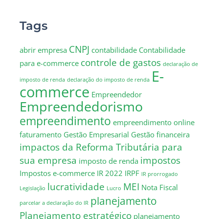
Tags
CNPJ
abrir empresa
contabilidade
Contabilidade
controle de gastos
para e-commerce
declaração de
E-
imposto de renda
declaração do imposto de renda
commerce
Empreendedor
Empreendedorismo
empreendimento
empreendimento online
faturamento
Gestão Empresarial
Gestão financeira
impactos da Reforma Tributária para
sua empresa
impostos
imposto de renda
Impostos e-commerce
IR 2022
IRPF
IR prorrogado
lucratividade
MEI
Nota Fiscal
Legislação
Lucro
planejamento
parcelar a declaração do IR
Planejamento estratégico
planejamento