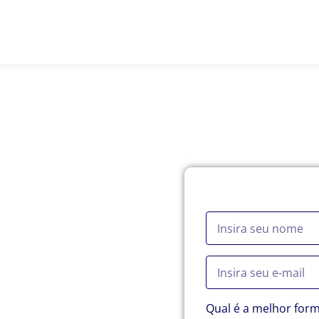
e
Serviços
Especialidades
Sobre Nós
Preencha o formulár
seu
e-
ça!
ecializados para garantir
tributários e estratégias
Qual é a melhor form
aconteça, basta você ter o