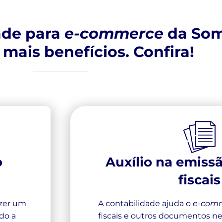
ade para
e-commerce
da Som
mais benefícios. Confira!
o
Auxílio na emiss
fiscais
azer um
A contabilidade ajuda o
e-com
do a
fiscais e outros documentos ne