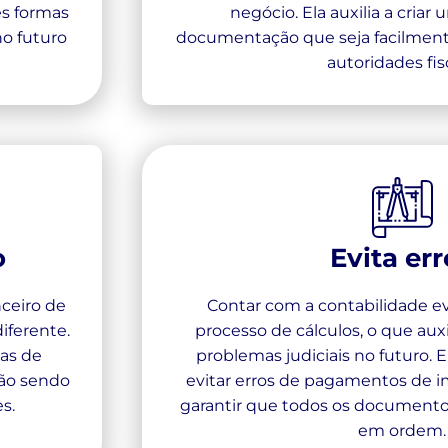
es formas
negócio. Ela auxilia a criar
no futuro
documentação que seja facilmen
autoridades fisc
o
Evita err
nceiro de
Contar com a contabilidade ev
iferente.
processo de cálculos, o que aux
das de
problemas judiciais no futuro. 
tão sendo
evitar erros de pagamentos de 
s.
garantir que todos os documento
em ordem.