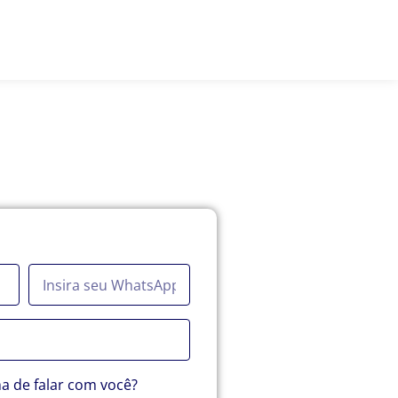
Planos
Blog
Contato
io. Entraremos em contato.
a de falar com você?