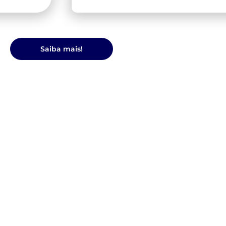
Saiba mais!
 do seu
e-commerce
ago