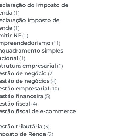
eclaração do Imposto de
enda
(1)
eclaração Imposto de
enda
(1)
mitir NF
(2)
mpreendedorismo
(11)
nquadramento simples
acional
(1)
strutura empresarial
(1)
estão de negócio
(2)
estão de negócios
(4)
estão empresarial
(10)
estão financeira
(5)
stão fiscal
(4)
estão fiscal de e-commerce
)
estão tributária
(6)
mposto de Renda
(2)