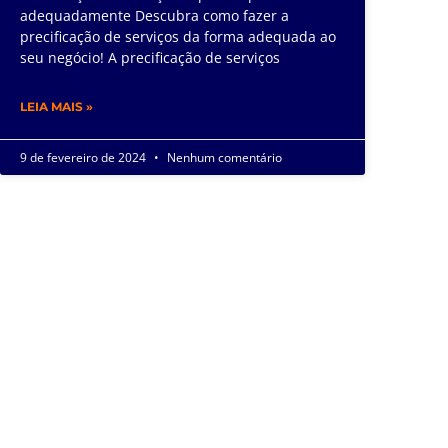
adequadamente Descubra como fazer a
precificação de serviços da forma adequada ao
seu negócio! A precificação de serviços
LEIA MAIS »
9 de fevereiro de 2024
Nenhum comentário