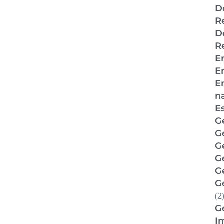
D
R
D
R
E
E
E
n
E
G
G
G
G
Ge
G
(2
G
I