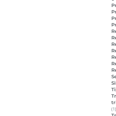
P
P
P
Pr
R
R
R
R
R
R
R
S
S
T
T
t
(1
T