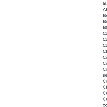
li
A
Be
B
B
C
C
C
C
C
C
C
s
C
C
Cu
Cu
c