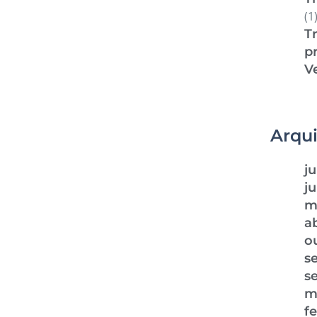
(1
T
pr
V
Arqu
j
j
m
ab
o
s
s
m
f