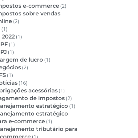
mpostos e-commerce
(2)
mpostos sobre vendas
nline
(2)
R
(1)
R 2022
(1)
RPF
(1)
RPJ
(1)
argem de lucro
(1)
egócios
(2)
FS
(1)
otícias
(16)
brigações acessórias
(1)
agamento de impostos
(2)
lanejamento estratégico
(1)
lanejamento estratégico
ara e-commerce
(1)
lanejamento tributário para
-commerce
(1)