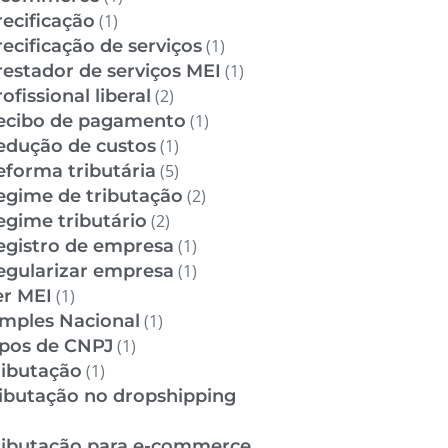
recificação
(1)
recificação de serviços
(1)
restador de serviços MEI
(1)
ofissional liberal
(2)
ecibo de pagamento
(1)
edução de custos
(1)
eforma tributária
(5)
egime de tributação
(2)
egime tributário
(2)
egistro de empresa
(1)
egularizar empresa
(1)
er MEI
(1)
imples Nacional
(1)
ipos de CNPJ
(1)
ributação
(1)
ributação no dropshipping
)
ributação para e-commerce