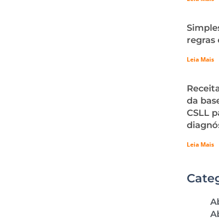
Simple
regras 
Leia Mais
Receit
da base
CSLL p
diagnós
Leia Mais
Cate
A
A