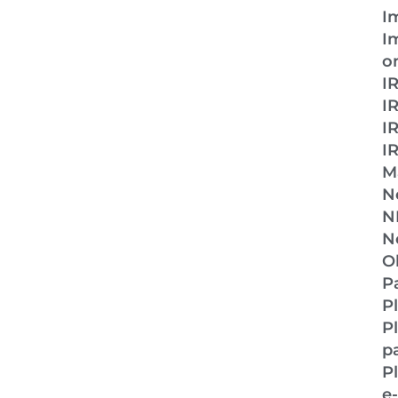
I
I
o
I
I
I
I
M
N
N
N
O
P
P
P
p
P
e