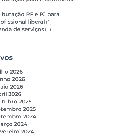
)
ributação PF e PJ para
ofissional liberal
(1)
enda de serviços
(1)
ivos
ulho 2026
unho 2026
aio 2026
ril 2026
utubro 2025
etembro 2025
etembro 2024
arço 2024
evereiro 2024