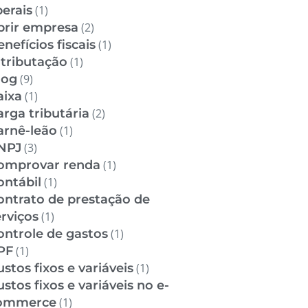
berais
(1)
brir empresa
(2)
nefícios fiscais
(1)
itributação
(1)
log
(9)
aixa
(1)
arga tributária
(2)
arnê-leão
(1)
NPJ
(3)
omprovar renda
(1)
ontábil
(1)
ontrato de prestação de
erviços
(1)
ontrole de gastos
(1)
PF
(1)
stos fixos e variáveis
(1)
stos fixos e variáveis no e-
ommerce
(1)