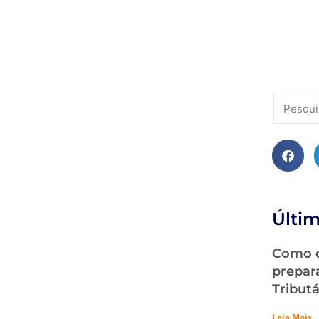
Últim
Como o
prepar
Tribut
Leia Mais