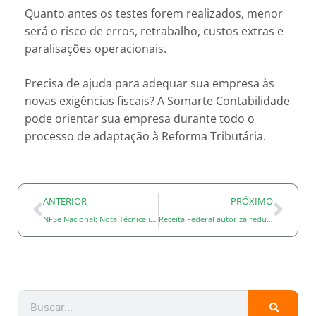
Quanto antes os testes forem realizados, menor
será o risco de erros, retrabalho, custos extras e
paralisações operacionais.
Precisa de ajuda para adequar sua empresa às
novas exigências fiscais? A Somarte Contabilidade
pode orientar sua empresa durante todo o
processo de adaptação à Reforma Tributária.
ANTERIOR
PRÓXIMO
NFSe Nacional: Nota Técnica incorpora CNPJ Alfanumérico e traz novas adequações para empresas e contadores
Receita Federal autoriza redução da base de cálculo do IRPJ e da CSLL para serviços de apoio diagnóstico e terapia