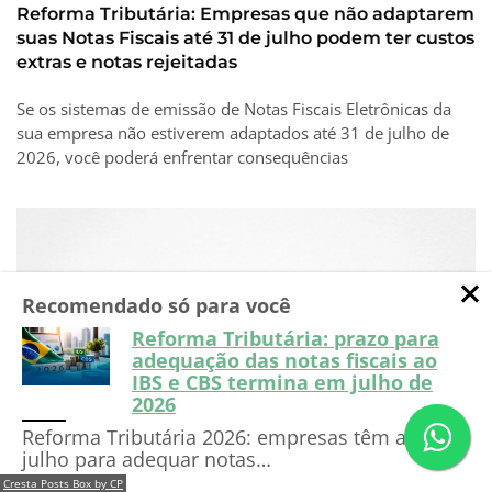
Reforma Tributária: Empresas que não adaptarem
suas Notas Fiscais até 31 de julho podem ter custos
extras e notas rejeitadas
Se os sistemas de emissão de Notas Fiscais Eletrônicas da
sua empresa não estiverem adaptados até 31 de julho de
2026, você poderá enfrentar consequências
Recomendado só para você
Reforma Tributária: prazo para
adequação das notas fiscais ao
IBS e CBS termina em julho de
2026
Reforma Tributária 2026: empresas têm até
Dúvidas?
Entre em
Falar com especialista
julho para adequar notas…
contato com nosso time!
NFSe Nacional: Nota Técnica incorpora CNPJ
Cresta Posts Box by CP