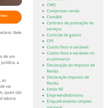
CNPJ
Comprovar renda
vidas
Contábil
Contrato de prestação de
serviços
etário. Nele
Controle de gastos
CPF
Custos fixos e variáveis
Custos fixos e variáveis no
ão de um
e-commerce
jurídica, a
Declaração do Imposto de
Renda
Declaração Imposto de
, as
Renda
nde vai
Emitir NF
m, quais são
Empreendedorismo
ó-labore,
Enquadramento simples
nacional