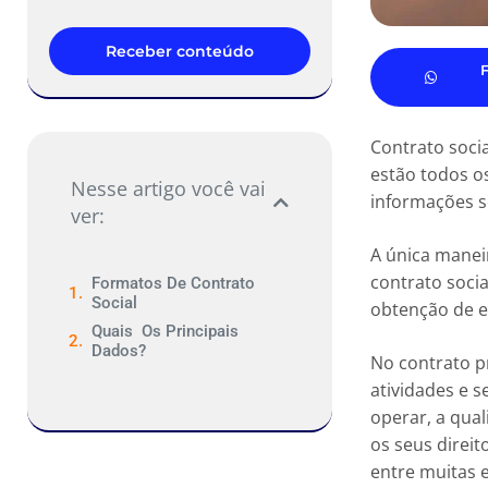
Receber conteúdo
Contrato socia
estão todos o
Nesse artigo você vai
informações s
ver:
A única manei
contrato socia
Formatos De Contrato
Social
obtenção de e
Quais Os Principais
Dados?
No contrato pr
atividades e s
operar, a qual
os seus direit
entre muitas 