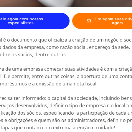
Fale agora com nossos
Tire agora suas dú
especialistas
agora
l é o documento que oficializa a criação de um negócio soci
s dados da empresa, como razão social, endereço da sede,
obre os sócios, dentre outros.⠀
ra de uma empresa começar suas atividades é com a criaç
l. Ele permite, entre outras coisas, a abertura de uma conta 
mpréstimos e a emissão de uma nota fiscal.⠀
ecisa ter informado: o capital da sociedade, incluindo bens
erviços desenvolvidos, definir o tipo de empresa e o local o
ificação dos sócios, especificando a participação de cada u
os e obrigações e quem são os administradores, definir o pr
etapas que contam com extrema atenção e cuidado!