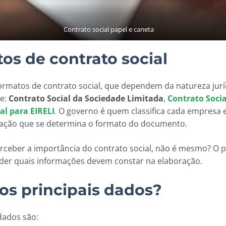
Contrato social papel e caneta
os de contrato social
formatos de contrato social, que dependem da natureza jurí
de:
Contrato Social da Sociedade Limitada
,
Contrato Socia
al para EIRELI
.
O governo é quem classifica cada empresa e
icação que se determina o formato do documento.
erceber a importância do contrato social, não é mesmo? O 
der quais informações devem constar na elaboração.
os principais dados?
dados são: