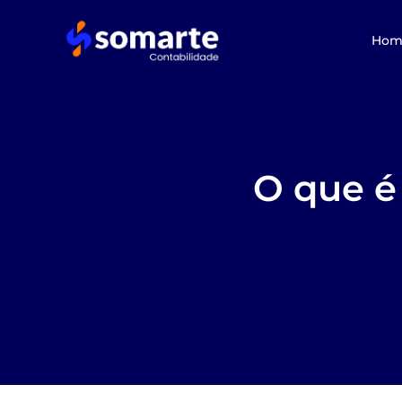
Hom
O que é