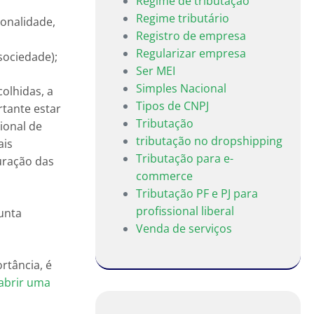
Regime de tributação
Regime tributário
ionalidade,
Registro de empresa
Regularizar empresa
sociedade);
Ser MEI
Simples Nacional
colhidas, a
Tipos de CNPJ
tante estar
Tributação
ional de
tributação no dropshipping
ais
Tributação para e-
uração das
commerce
Tributação PF e PJ para
profissional liberal
Junta
Venda de serviços
rtância, é
abrir uma