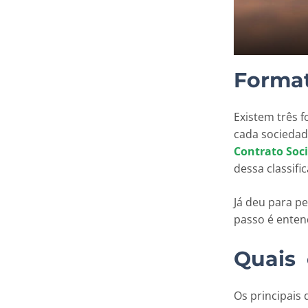
Format
Existem três 
cada socieda
Contrato Soci
dessa classif
Já deu para p
passo é enten
Quais 
Os principais 