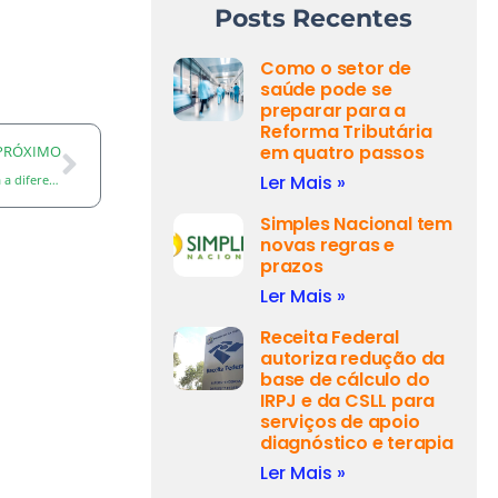
Posts Recentes
Como o setor de
saúde pode se
preparar para a
Reforma Tributária
em quatro passos
PRÓXIMO
Ler Mais »
Razão social, nome fantasia e marca Entenda a diferença.
Simples Nacional tem
novas regras e
prazos
Ler Mais »
Receita Federal
autoriza redução da
base de cálculo do
IRPJ e da CSLL para
serviços de apoio
diagnóstico e terapia
Ler Mais »