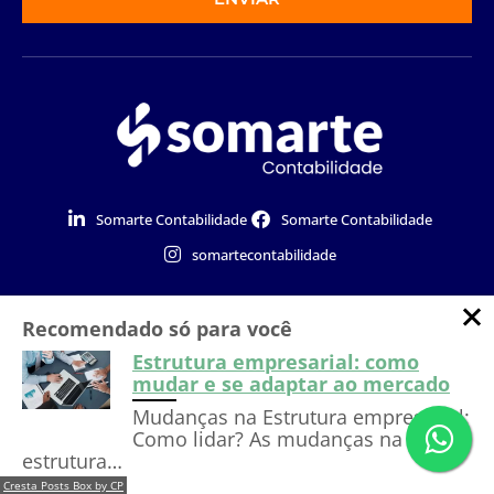
Somarte Contabilidade
Somarte Contabilidade
somartecontabilidade
Somarte Contabilidade
Recomendado só para você
Estrutura empresarial: como
Política de Privacidade
mudar e se adaptar ao mercado
Mudanças na Estrutura empresarial:
Como lidar? As mudanças na
Dúvidas?
Entre em
Falar com especialista
estrutura…
contato com nosso time!
Cresta Posts Box by CP