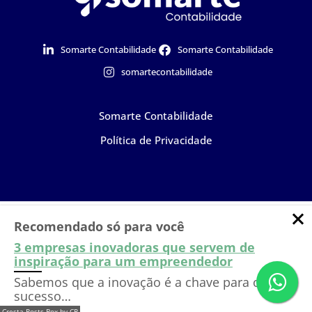
Somarte Contabilidade
Somarte Contabilidade
somartecontabilidade
Somarte Contabilidade
Política de Privacidade
Dúvidas?
Entre em
Recomendado só para você
Falar com especialista
contato com nosso time!
3 empresas inovadoras que servem de
inspiração para um empreendedor
Sabemos que a inovação é a chave para o
sucesso…
Cresta Posts Box by CP