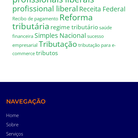
profissional liberal
Receita Federal
Reforma
Recibo de pagamento
tributária
regime tributário
saúde
Simples Nacional
financeira
sucesso
Tributação
empresarial
tributação para e-
tributos
commerce
NAVEGAÇÃO
Home
Sobre
Serviços