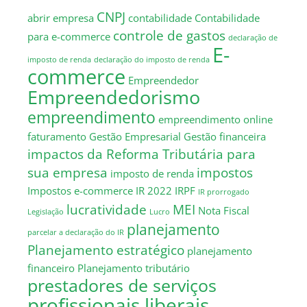
CNPJ
abrir empresa
contabilidade
Contabilidade
controle de gastos
para e-commerce
declaração de
E-
imposto de renda
declaração do imposto de renda
commerce
Empreendedor
Empreendedorismo
empreendimento
empreendimento online
faturamento
Gestão Empresarial
Gestão financeira
impactos da Reforma Tributária para
sua empresa
impostos
imposto de renda
Impostos e-commerce
IR 2022
IRPF
IR prorrogado
lucratividade
MEI
Nota Fiscal
Legislação
Lucro
planejamento
parcelar a declaração do IR
Planejamento estratégico
planejamento
financeiro
Planejamento tributário
prestadores de serviços
profissionais liberais