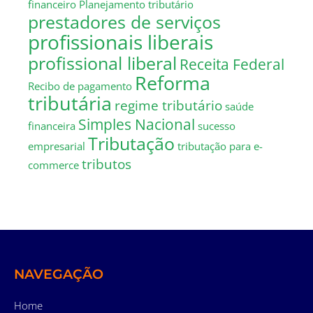
financeiro
Planejamento tributário
prestadores de serviços
profissionais liberais
profissional liberal
Receita Federal
Reforma
Recibo de pagamento
tributária
regime tributário
saúde
Simples Nacional
financeira
sucesso
Tributação
empresarial
tributação para e-
tributos
commerce
NAVEGAÇÃO
Home