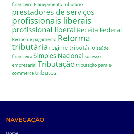
financeiro
Planejamento tributário
prestadores de serviços
profissionais liberais
profissional liberal
Receita Federal
Reforma
Recibo de pagamento
tributária
regime tributário
saúde
Simples Nacional
financeira
sucesso
Tributação
empresarial
tributação para e-
tributos
commerce
NAVEGAÇÃO
Home